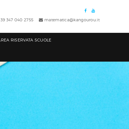
39 347 040 2755
matematica@kangourou.it
AREA RISERVATA SCUOLE